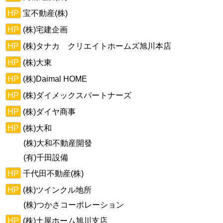
HP
宝不動産(株)
HP
(株)宅建企画
HP
(株)タナカ クリエイトホームズ旭川本店
HP
(株)大東
HP
(株)Daimal HOME
HP
(株)ダイメックスパートナーズ
HP
(株)ダイヤ商事
HP
(株)大和
(株)大和不動産開發
(有)千田設備
HP
千代田不動産(株)
HP
(株)ツインクル地所
(株)つかさコーポレーション
HP
(株)土屋ホーム旭川支店