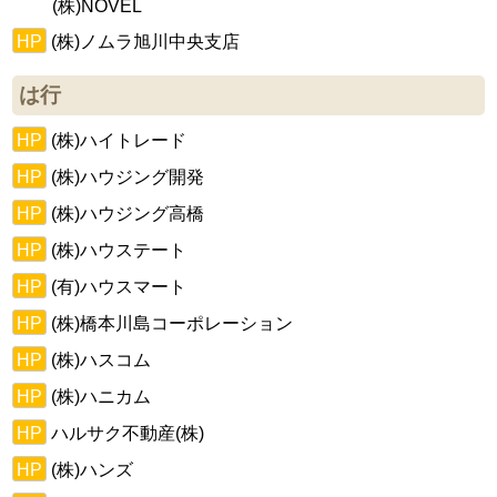
(株)NOVEL
HP
(株)ノムラ旭川中央支店
は行
HP
(株)ハイトレード
HP
(株)ハウジング開発
HP
(株)ハウジング高橋
HP
(株)ハウステート
HP
(有)ハウスマート
HP
(株)橋本川島コーポレーション
HP
(株)ハスコム
HP
(株)ハニカム
HP
ハルサク不動産(株)
HP
(株)ハンズ