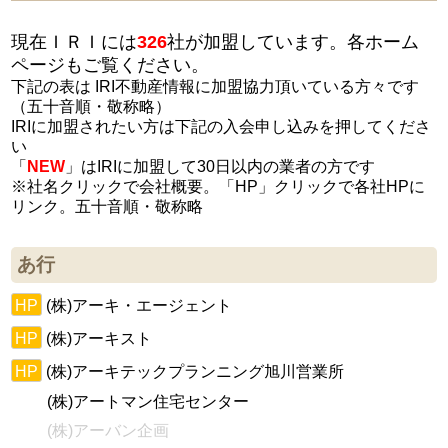
現在ＩＲＩには
326
社が加盟しています。各ホーム
ページもご覧ください。
下記の表は IRI不動産情報に加盟協力頂いている方々です
（五十音順・敬称略）
IRIに加盟されたい方は下記の入会申し込みを押してくださ
い
「
NEW
」はIRIに加盟して30日以内の業者の方です
※社名クリックで会社概要。「HP」クリックで各社HPに
リンク。五十音順・敬称略
あ行
HP
(株)アーキ・エージェント
HP
(株)アーキスト
HP
(株)アーキテックプランニング旭川営業所
(株)アートマン住宅センター
(株)アーバン企画