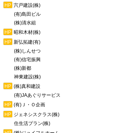
HP
宍戸建設(株)
(有)島田ビル
(株)清水組
HP
昭和木材(株)
HP
新弘拓建(有)
(株)しんせつ
(有)信宅振興
(株)新都
神東建設(株)
HP
(株)真和建設
(有)JAあぐりサービス
HP
(有)Ｊ・Ｏ企画
HP
ジェネシスクラス(株)
住生活プラン(株)
HP
(株)ジョイフルホーム