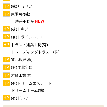
HP
(株)とうせい
HP
東陽AP(株)
十勝岳不動産
NEW
HP
(株)トキノ
HP
(有)トライシステム
HP
トラスト建築工房(有)
トレーディングトラスト(株)
HP
道北振興(株)
HP
(有)道北宅建
HP
道輪工業(株)
HP
(有)ドリームエステート
ドリームホーム(株)
HP
(有)ドルフ