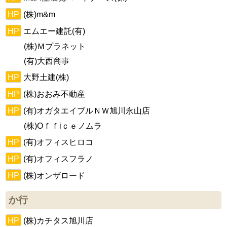
HP
(株)m&m
HP
エムエー建託(有)
(株)Ｍプラネット
(有)大西商事
HP
大野土建(株)
HP
(株)おおみ不動産
HP
(有)オガタエイブルＮＷ旭川永山店
(株)Oｆｆiｃｅノムラ
HP
(有)オフィスヒロコ
HP
(有)オフィスフラノ
HP
(株)オンザロード
か行
HP
(株)カチタス旭川店