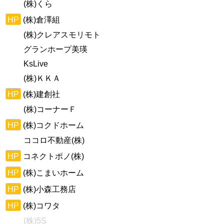
(株)くら
HP
(株)倉澤組
(株)クレアスモリモト
グランホープ美瑛
KsLive
(株)ＫＫＡ
HP
(株)建創社
(株)コーナーＦ
HP
(株)コクドホーム
ココロ不動産(株)
HP
コネクトポノ(株)
HP
(株)こまいホーム
HP
(株)小森工務店
HP
(株)コワタ
(株)5S