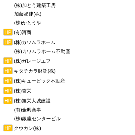
(株)加とう建築工房
加藤塗建(株)
(株)かとうや
HP
(有)河商
HP
(株)カワムラホーム
(株)カワムラホーム不動産
HP
(株)ガレージエフ
HP
キタチカラ財託(株)
HP
(株)キュービック不動産
HP
(株)杏栄
HP
(株)旭栄大城建設
(有)金興商事
(株)銀座センタービル
HP
クウカン(株)