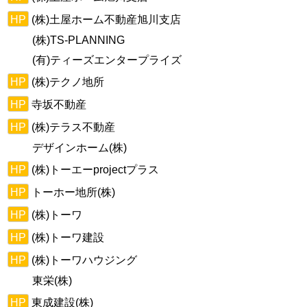
HP
(株)土屋ホーム不動産旭川支店
(株)TS-PLANNING
(有)ティーズエンタープライズ
HP
(株)テクノ地所
HP
寺坂不動産
HP
(株)テラス不動産
デザインホーム(株)
HP
(株)トーエーprojectプラス
HP
トーホー地所(株)
HP
(株)トーワ
HP
(株)トーワ建設
HP
(株)トーワハウジング
東栄(株)
HP
東成建設(株)