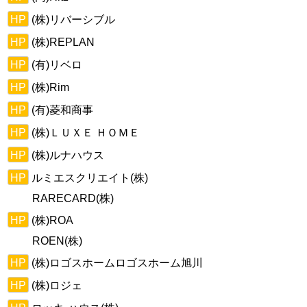
HP
(株)リバーシブル
HP
(株)REPLAN
HP
(有)リベロ
HP
(株)Rim
HP
(有)菱和商事
HP
(株)ＬＵＸＥ ＨＯＭＥ
HP
(株)ルナハウス
HP
ルミエスクリエイト(株)
RARECARD(株)
HP
(株)ROA
ROEN(株)
HP
(株)ロゴスホームロゴスホーム旭川
HP
(株)ロジェ