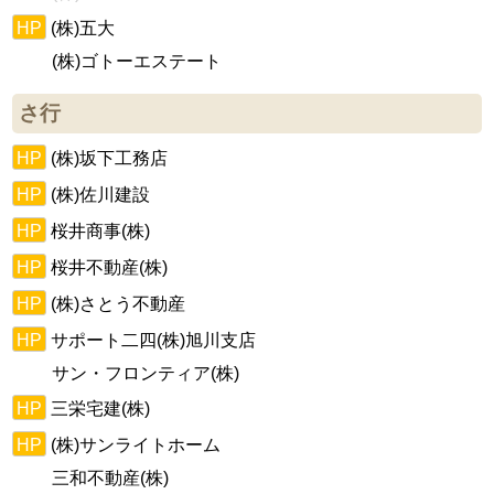
HP
(株)五大
(株)ゴトーエステート
さ行
HP
(株)坂下工務店
HP
(株)佐川建設
HP
桜井商事(株)
HP
桜井不動産(株)
HP
(株)さとう不動産
HP
サポート二四(株)旭川支店
サン・フロンティア(株)
HP
三栄宅建(株)
HP
(株)サンライトホーム
三和不動産(株)