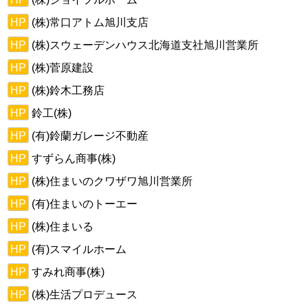
HP
(株)常口アトム旭川支店
HP
(株)スウェーデンハウス北海道支社旭川営業所
HP
(株)菅原建設
HP
(株)鈴木工務店
HP
鈴工(株)
HP
(有)鈴蘭ガレージ不動産
HP
すずらん商事(株)
HP
(株)住まいのクワザワ旭川営業所
HP
(有)住まいのトーエー
HP
(株)住まいる
HP
(有)スマイルホーム
HP
すみれ商事(株)
HP
(株)生活プロデュース