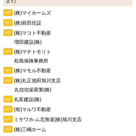
ま行
HP
(株)マイホームズ
HP
(株)前田住設
HP
(株)マコト不動産
増田建設(株)
HP
(株)マチトモリト
松島保険事務所
HP
(株)マモル不動産
HP
(株)丸正池田旭川支店
丸信信栄産業(株)
HP
丸富建設(株)
HP
(有)マルワ不動産
HP
ミサワホ-ム北海道(株)旭川支店
HP
(株)三嶋ホーム