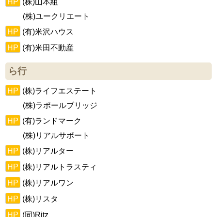
HP
(株)山本組
(株)ユークリエート
HP
(有)米沢ハウス
HP
(有)米田不動産
ら行
HP
(株)ライフエステート
(株)ラポールブリッジ
HP
(有)ランドマーク
(株)リアルサポート
HP
(株)リアルター
HP
(株)リアルトラスティ
HP
(株)リアルワン
HP
(株)リスタ
HP
(同)Ritz