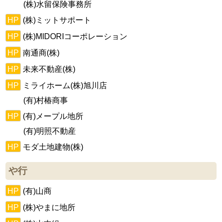
(株)水留保険事務所
HP
(株)ミットサポート
HP
(株)MIDORIコーポレーション
HP
南通商(株)
HP
未来不動産(株)
HP
ミライホーム(株)旭川店
(有)村椿商事
HP
(有)メープル地所
(有)明照不動産
HP
モダ土地建物(株)
や行
HP
(有)山商
HP
(株)やまに地所