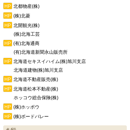
HP
北都物産(株)
HP
(株)北菱
HP
北開観光(株)
(株)北海工芸
HP
(有)北海通商
(有)北海道新聞永山販売所
HP
北海道セキスイハイム(株)旭川支店
北海道建物(株)旭川支店
HP
北海道不動産販売(株)
HP
北海道松本不動産(株)
ホッコウ総合保険(株)
HP
(株)ホッポウ
HP
(株)ボードバレー