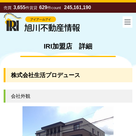
3,655
629
245,161,190
売買
件
賃貸
件
count
IRI加盟店 詳細
株式会社生活プロデュース
会社外観
お気に入り
売買
賃貸