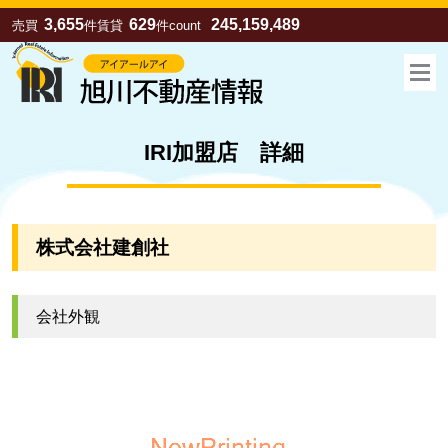
3,655
629
245,159,489
売買
件
賃貸
件
count
IRI加盟店 詳細
株式会社建創社
会社外観
お気に入り
売買
賃貸