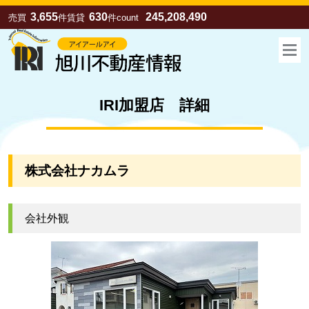
3,655
630
245,208,490
売買
件
賃貸
件
count
IRI加盟店 詳細
株式会社ナカムラ
会社外観
お気に入り
売買
賃貸