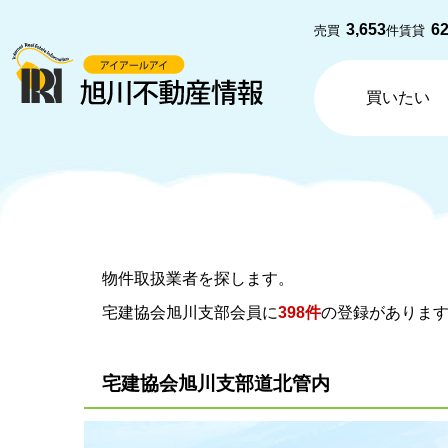
3,653
6
売買
件
賃貸
買いたい
物件取扱業者を探します。
宅建協会旭川支部会員に
398件
の登録があります
宅建協会旭川支部道北管内