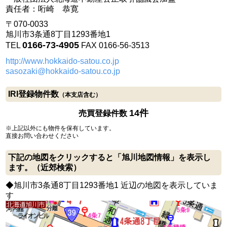
責任者：哘崎 恭寛
〒070-0033
旭川市3条通8丁目1293番地1
0166-73-4905
TEL
FAX 0166-56-3513
http://www.hokkaido-satou.co.jp
sasozaki@hokkaido-satou.co.jp
IRI登録物件数
（本支店含む）
14件
売買登録件数
※上記以外にも物件を保有しています。
直接お問い合わせください
下記の地図をクリックすると「旭川地図情報」を表示し
ます。（近郊検索）
◆旭川市3条通8丁目1293番地1 近辺の地図を表示していま
す