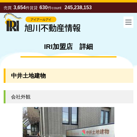
3,654
630
245,238,153
売買
件
賃貸
件
count
IRI加盟店 詳細
中井土地建物
会社外観
お気に入り
売買
賃貸