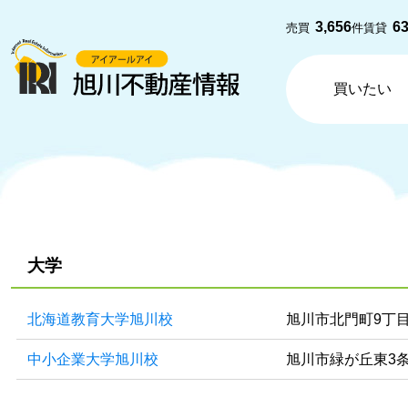
3,656
6
売買
件
賃貸
買いたい
大学
北海道教育大学旭川校
旭川市北門町9丁
中小企業大学旭川校
旭川市緑が丘東3条