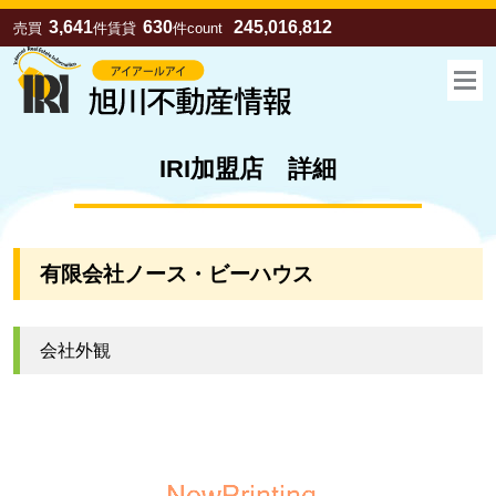
3,641
630
245,016,812
売買
件
賃貸
件
count
IRI加盟店 詳細
有限会社ノース・ビーハウス
会社外観
お気に入り
売買
賃貸