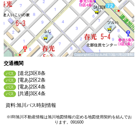
交通機関
[道北]3区8条
バス
[電あ]2区2条
バス
[電あ]2区4条
バス
[共通]3区4条
バス
資料:旭川バス時刻情報
※IRI旭川不動産情報は旭川地図情報の定める地図使用契約を結んでお
ります。091600