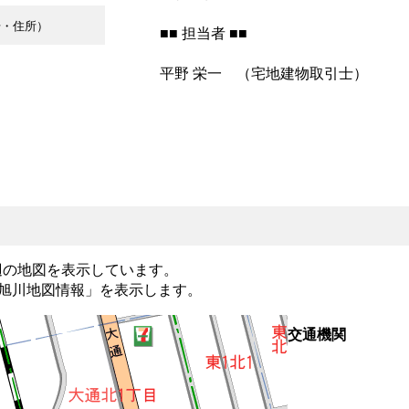
号・住所）
■■ 担当者 ■■
平野 栄一 （宅地建物取引士）
辺の地図を表示しています。
旭川地図情報」
を表示します。
交通機関