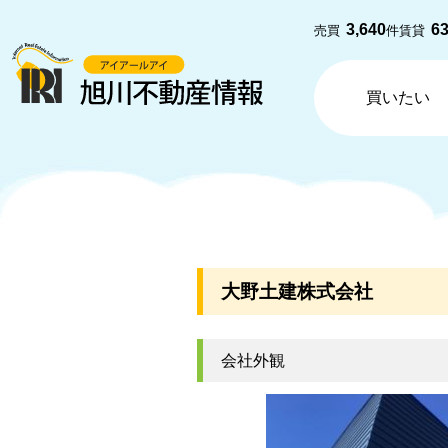
3,640
6
売買
件
賃貸
買いたい
大野土建株式会社
会社外観