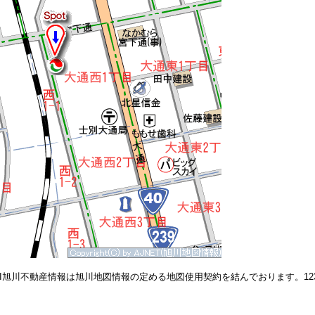
RI旭川不動産情報は旭川地図情報の定める地図使用契約を結んでおります。123