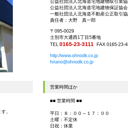
公益社団法人北海道宅地建物取引業協
公益社団法人北海道宅地建物保証協会
一般社団法人北海道不動産公正取引協
責任者：大野 真一郎
〒095-0029
士別市大通西1丁目5番地
0165-23-3111
TEL
FAX 0165-23-4
http://www.ohnodk.co.jp
hirano@ohnodk.co.jp
営業時間ほか
■■ 営業時間 ■■
ます。
平日：８：００～１７：００
土曜：不定休
日祝：休業