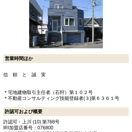
営業時間ほか
信 頼 と 誠 実
＊宅地建物取引主任者（石狩）第１０２号
＊不動産コンサルティング技能登録者(３)第６３６１号
許認可および概要
許認可・上川 (10) 第768号
IRI加盟店番号：076800