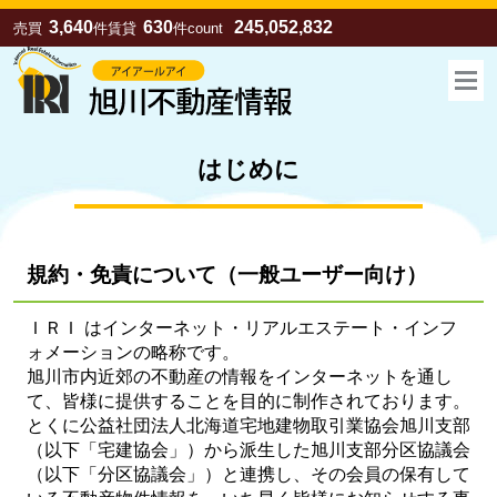
3,640
630
245,052,832
売買
件
賃貸
件
count
はじめに
規約・免責について
（一般ユーザー向け）
ＩＲＩ はインターネット・リアルエステート・インフ
ォメーションの略称です。
旭川市内近郊の不動産の情報をインターネットを通し
お気に入り
売買
賃貸
て、皆様に提供することを目的に制作されております。
とくに公益社団法人北海道宅地建物取引業協会旭川支部
（以下「宅建協会」）から派生した旭川支部分区協議会
（以下「分区協議会」）と連携し、その会員の保有して