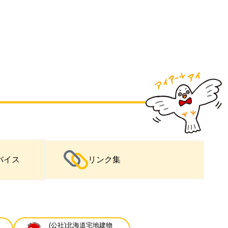
バイス
リンク集
(公社)北海道宅地建物