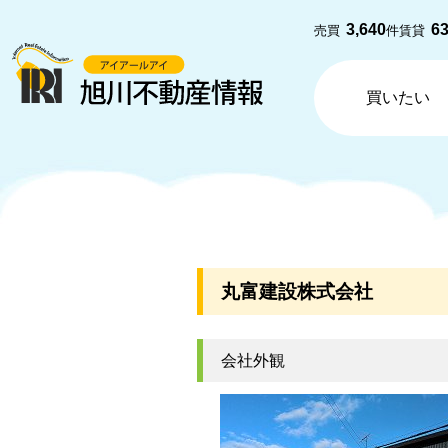
3,640
6
売買
件
賃貸
買いたい
丸富建設株式会社
会社外観