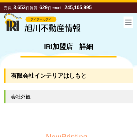
3,653
629
245,105,995
売買
件
賃貸
件
count
IRI加盟店 詳細
有限会社インテリアはしもと
会社外観
お気に入り
売買
賃貸