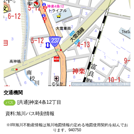
交通機関
[共通]神楽4条12丁目
バス
資料:旭川バス時刻情報
※IRI旭川不動産情報は旭川地図情報の定める地図使用契約を結んでお
ります。940750