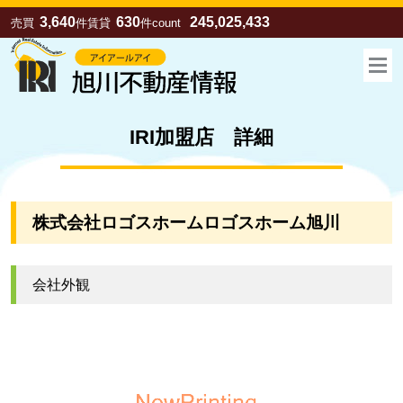
3,640
630
245,025,433
売買
件
賃貸
件
count
IRI加盟店 詳細
株式会社ロゴスホームロゴスホーム旭川
会社外観
お気に入り
売買
賃貸