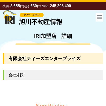
3,655
630
245,208,490
売買
件
賃貸
件
count
IRI加盟店 詳細
有限会社ティーズエンタープライズ
会社外観
お気に入り
売買
賃貸