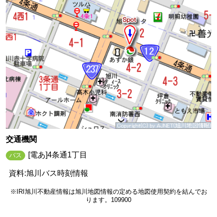
交通機関
[電あ]4条通1丁目
バス
資料:旭川バス時刻情報
※IRI旭川不動産情報は旭川地図情報の定める地図使用契約を結んでお
ります。109900