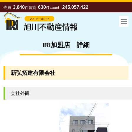
3,640
630
245,057,422
売買
件
賃貸
件
count
IRI加盟店 詳細
新弘拓建有限会社
会社外観
お気に入り
売買
賃貸