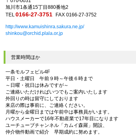
〒070-0031
旭川市1条通15丁目880番地2
0166-27-3751
TEL
FAX 0166-27-3752
http://www.kamuishinra.sakura.ne.jp/
shinkou@orchid.plala.or.jp
営業時間ほか
一条モルフェビル4F
平日・土曜日 午前９時～午後６時まで
～日曜・祝日は休みですが～
ご連絡いただければいつでもご案内いたします
外回りの時は留守にしております
来店の際は事前に、ご連絡ください。
月曜から金曜日までは午前中は事務員がいます。
ハウスメーカーで16年不動産業で17年目になります
ユーチューブチャンネル「カムイ森羅」開設、
仲介物件動画で紹介 早期成約に努めます。