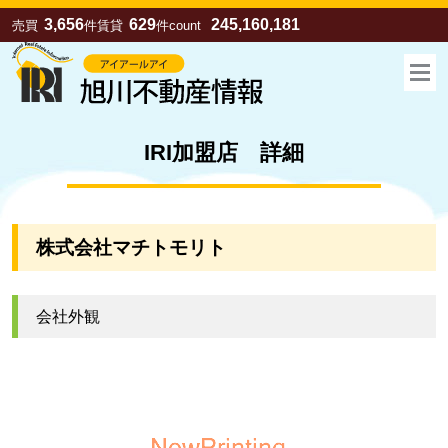
3,656
629
245,160,181
売買
件
賃貸
件
count
IRI加盟店 詳細
株式会社マチトモリト
会社外観
お気に入り
売買
賃貸