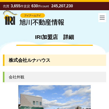
3,655
630
245,207,230
売買
件
賃貸
件
count
IRI加盟店 詳細
株式会社ルナハウス
会社外観
お気に入り
売買
賃貸