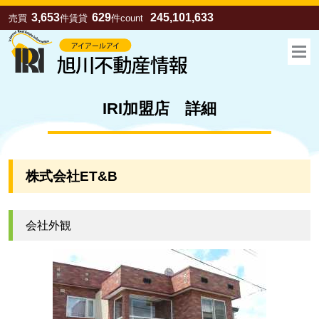
3,653
629
245,101,633
売買
件
賃貸
件
count
IRI加盟店 詳細
株式会社ET&B
会社外観
お気に入り
売買
賃貸