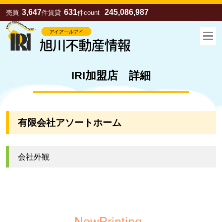
3,647
631
245,086,987
売買
件
賃貸
件
count
IRI加盟店 詳細
有限会社アソートホーム
会社外観
お気に入り
売買
賃貸