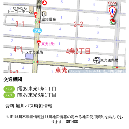
交通機関
[電あ]東光1条1丁目
バス
[電あ]東光3条1丁目
バス
資料:旭川バス時刻情報
※IRI旭川不動産情報は旭川地図情報の定める地図使用契約を結んでお
ります。091400