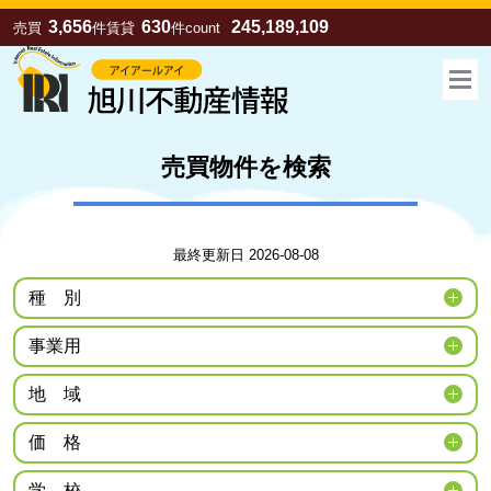
3,656
630
245,189,109
売買
件
賃貸
件
count
売買物件を検索
最終更新日 2026-08-08
種
別
事業用
お気に入り
売買
賃貸
地
域
価
格
学
校