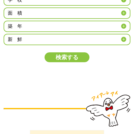
面
積
築
年
新
鮮
検索する