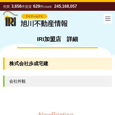
3,656
629
245,168,057
売買
件
賃貸
件
count
IRI加盟店 詳細
株式会社歩成宅建
会社外観
お気に入り
売買
賃貸