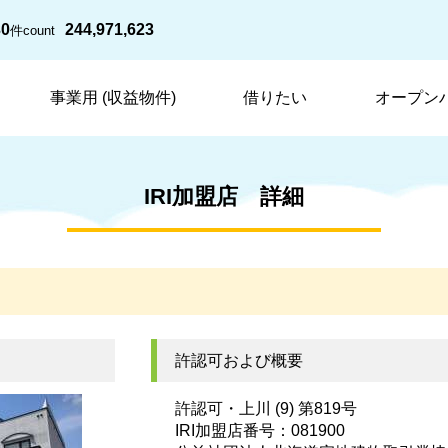
30
244,971,623
件
count
事業用 (収益物件)
借りたい
オープン
IRI加盟店 詳細
許認可および概要
許認可・上川 (9) 第819号
IRI加盟店番号：081900