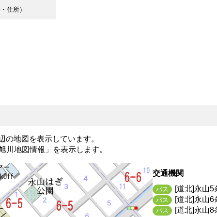
号・住所）
 近辺の地図を表示しています。
旭川地図情報」
を表示します。
交通機関
[道北]永山
バス
[道北]永山
バス
[道北]永山
バス