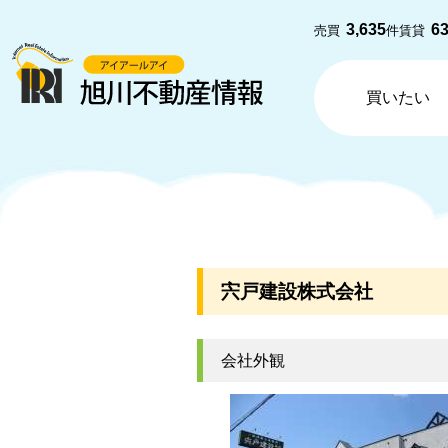
3,635
6
売買
件
賃貸
買いたい
宍戸建設株式会社
会社外観