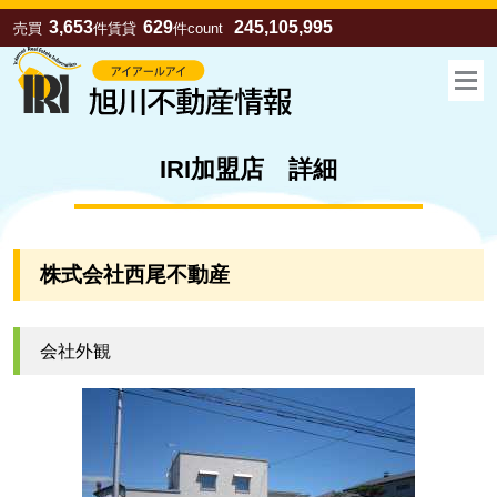
3,653
629
245,105,995
売買
件
賃貸
件
count
IRI加盟店 詳細
株式会社西尾不動産
会社外観
お気に入り
売買
賃貸