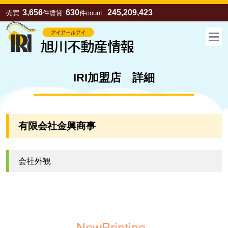
3,656
630
245,209,423
売買
件
賃貸
件
count
IRI加盟店 詳細
有限会社金興商事
会社外観
お気に入り
売買
賃貸