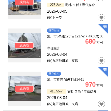
成約済
275.2㎡
宅地 １低 /
専任媒介
2026-08-05
(株)トーワ
既存ＭＳ
旭川市5条通12丁目1217-2 ｼｭﾛｽ大成 302
680
号室
万円
成約済
専任媒介
2026-08-04
(株)丸正池田旭川支店
既存住宅
旭川市春光7条6丁目14-13
970
万円
成約済
415.55㎡
宅地 ２高 /
専任媒介
2026-08-04
(株)丸正池田旭川支店