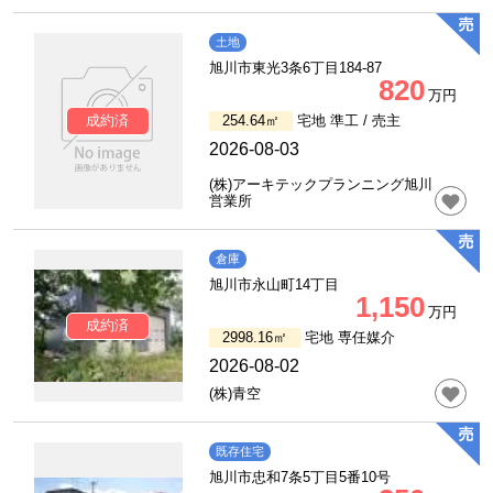
土地
旭川市東光3条6丁目184-87
820
万円
254.64㎡
宅地 準工 /
売主
成約済
2026-08-03
(株)アーキテックプランニング旭川
営業所
倉庫
旭川市永山町14丁目
1,150
万円
成約済
2998.16㎡
宅地
専任媒介
2026-08-02
(株)青空
既存住宅
旭川市忠和7条5丁目5番10号