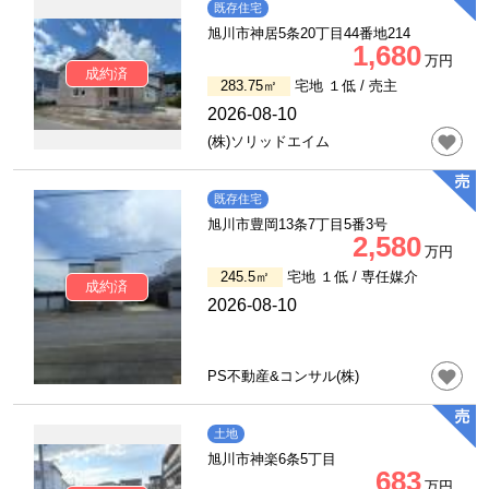
既存住宅
旭川市神居5条20丁目44番地214
1,680
万円
成約済
283.75㎡
宅地 １低 /
売主
2026-08-10
(株)ソリッドエイム
既存住宅
旭川市豊岡13条7丁目5番3号
2,580
万円
245.5㎡
宅地 １低 /
専任媒介
成約済
2026-08-10
PS不動産&コンサル(株)
土地
旭川市神楽6条5丁目
683
万円