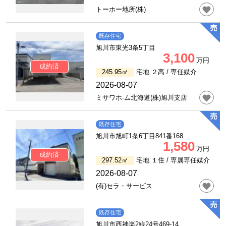
トーホー地所(株)
既存住宅
旭川市東光3条5丁目
3,100
万円
成約済
245.95㎡
宅地 ２高 /
専任媒介
2026-08-07
ミサワホ-ム北海道(株)旭川支店
既存住宅
旭川市旭町1条6丁目841番168
1,580
万円
成約済
297.52㎡
宅地 １住 /
専属専任媒介
2026-08-07
(有)セラ・サービス
既存住宅
旭川市西神楽2線24号469-14