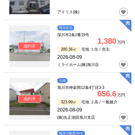
アイリス(株)
既存住宅
深川市2条2番19号
1,380
万円
成約済
280.36㎡
宅地 １住 /
売主
2026-08-09
ミライホーム(株)旭川店
土地
旭川市神楽岡12条4丁目3-3
656.6
万円
成約済
323.99㎡
宅地 ２高 /
一般媒介
2026-08-09
(株)丸正池田旭川支店
既存(1棟売)ＭＳ