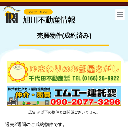
売買物件(成約済み)
お気に入り
売買
賃貸
広告 ※以下の物件とは関係ございません。
過去2週間のご成約物件
です。