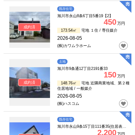
既存住宅
旭川市永山8条6丁目5番19【2】
450
万円
成約済
173.54㎡
宅地 １住 /
専任媒介
2026-08-05
(株)カワムラホーム
土地
旭川市9条通12丁目2191番33
150
万円
成約済
148.76㎡
宅地 近隣商業地域、第２種
住居地域 /
一般媒介
2026-08-05
(株)ハスコム
既存住宅
旭川市永山9条15丁目111番35(住居表示:4
2,200
番16号)
万円