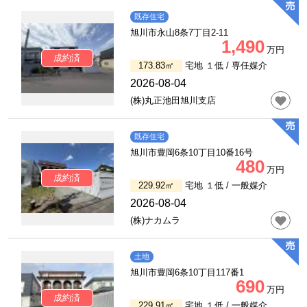
既存住宅
旭川市永山8条7丁目2-11
1,490
万円
成約済
173.83㎡
宅地 １低 /
専任媒介
2026-08-04
(株)丸正池田旭川支店
既存住宅
旭川市豊岡6条10丁目10番16号
480
万円
成約済
229.92㎡
宅地 １低 /
一般媒介
2026-08-04
(株)ナカムラ
土地
旭川市豊岡6条10丁目117番1
690
万円
成約済
229.91㎡
宅地 １低 /
一般媒介