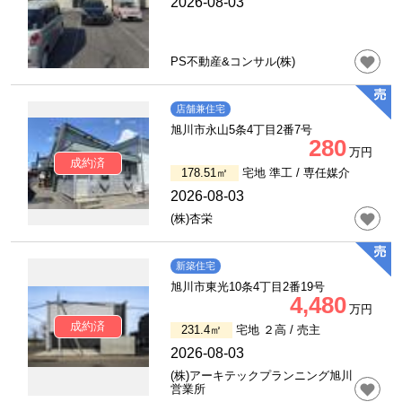
2026-08-03
PS不動産&コンサル(株)
店舗兼住宅
旭川市永山5条4丁目2番7号
280
万円
成約済
178.51㎡
宅地 準工 /
専任媒介
2026-08-03
(株)杏栄
新築住宅
旭川市東光10条4丁目2番19号
4,480
万円
成約済
231.4㎡
宅地 ２高 /
売主
2026-08-03
(株)アーキテックプランニング旭川
営業所