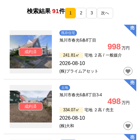
検索結果
91
件
1
2
3
次へ
既存住宅
旭川市春光6条8丁目
998
万円
成約済
241.81㎡
宅地 ２高 /
一般媒介
2026-08-10
(株)プライムアセット
土地
旭川市春光6条8丁目3-4
498
万円
成約済
334.07㎡
宅地 ２高 /
売主
2026-08-10
(株)大和