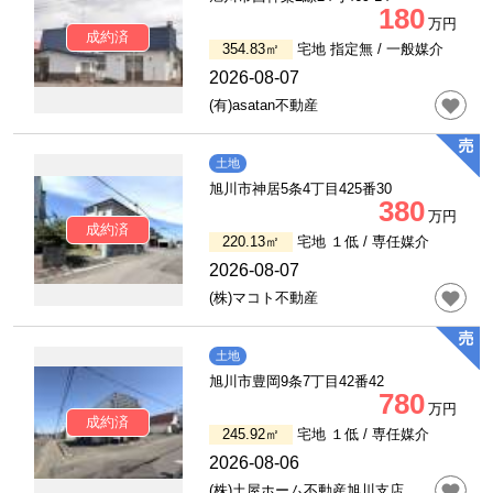
180
万円
成約済
354.83㎡
宅地 指定無 /
一般媒介
2026-08-07
(有)asatan不動産
土地
旭川市神居5条4丁目425番30
380
万円
成約済
220.13㎡
宅地 １低 /
専任媒介
2026-08-07
(株)マコト不動産
土地
旭川市豊岡9条7丁目42番42
780
万円
成約済
245.92㎡
宅地 １低 /
専任媒介
2026-08-06
(株)土屋ホーム不動産旭川支店