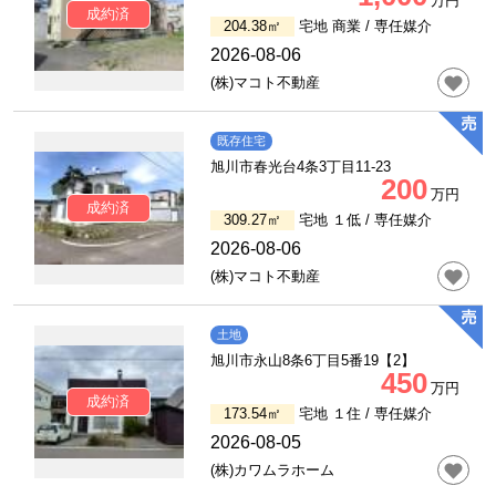
万円
成約済
204.38㎡
宅地 商業 /
専任媒介
2026-08-06
(株)マコト不動産
既存住宅
旭川市春光台4条3丁目11-23
200
万円
成約済
309.27㎡
宅地 １低 /
専任媒介
2026-08-06
(株)マコト不動産
土地
旭川市永山8条6丁目5番19【2】
450
万円
成約済
173.54㎡
宅地 １住 /
専任媒介
2026-08-05
(株)カワムラホーム