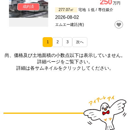
250
万円
成約済
277.07㎡
宅地 １低 /
専任媒介
2026-08-02
エムエー建託(有)
1
2
3
次へ
尚、価格及び土地面積の小数点以下は表示していません。
詳細ページをご覧下さい。
詳細は各サムネイルをクリックしてください。