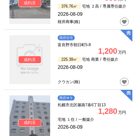
成約済
376.76㎡
宅地 ２高 /
専属専任媒介
2026-08-09
桜井商事(株)
既存住宅
富良野市朝日町5-8
1,200
万円
225.39㎡
宅地 商業 /
専任媒介
成約済
2026-08-09
クウカン(株)
既存ＭＳ
札幌市北区篠路7条6丁目13
1,280
万円
宅地 １住 /
一般媒介
成約済
2026-08-09