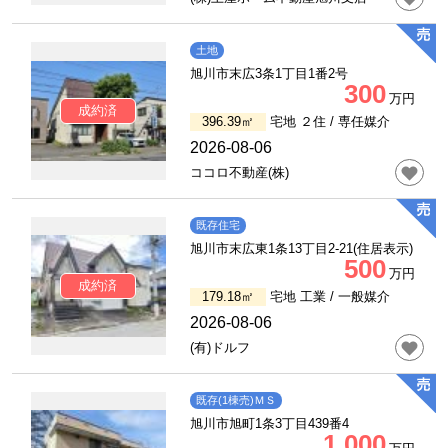
土地
旭川市末広3条1丁目1番2号
300
万円
成約済
396.39㎡
宅地 ２住 /
専任媒介
2026-08-06
ココロ不動産(株)
既存住宅
旭川市末広東1条13丁目2-21(住居表示)
500
万円
成約済
179.18㎡
宅地 工業 /
一般媒介
2026-08-06
(有)ドルフ
既存(1棟売)ＭＳ
旭川市旭町1条3丁目439番4
1,000