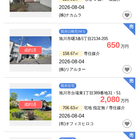
2026-08-04
(株)ナカムラ
既存(1棟売)ＭＳ
旭川市曙3条5丁目2134-205
650
万円
成約済
158.67㎡
専任媒介
2026-08-04
(株)リアルター
既存住宅
旭川市台場東1丁目389番地31・51
2,080
万円
成約済
706.63㎡
宅地 指定無 /
専任媒介
2026-08-04
(有)オフィスヒロコ