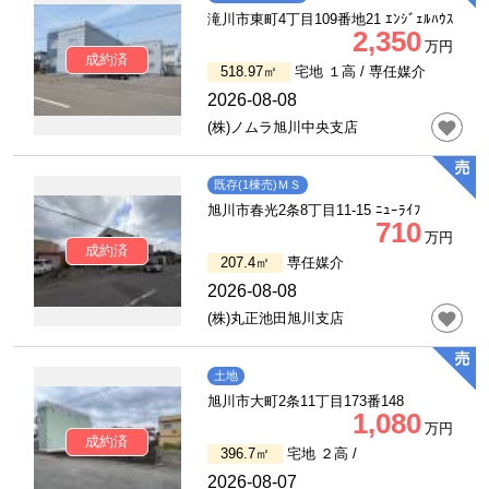
滝川市東町4丁目109番地21 ｴﾝｼﾞｪﾙﾊｳｽ
2,350
万円
成約済
518.97㎡
宅地 １高 /
専任媒介
2026-08-08
(株)ノムラ旭川中央支店
既存(1棟売)ＭＳ
旭川市春光2条8丁目11-15 ﾆｭｰﾗｲﾌ
710
万円
成約済
207.4㎡
専任媒介
2026-08-08
(株)丸正池田旭川支店
土地
旭川市大町2条11丁目173番148
1,080
万円
成約済
396.7㎡
宅地 ２高 /
2026-08-07