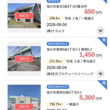
既存住宅
旭川市東光3条8丁目3番16号
650
万円
成約済
236.8㎡
宅地 １低 /
一般媒介
2026-08-04
(株)ナカムラ
既存(1棟売)ＭＳ
旭川市豊岡6条2丁目7-1 豊岡6.2
1,450
万円
成約済
271.65㎡
宅地 ２高 /
専任媒介
2026-08-04
(株)生活プロデュースリーシング
既存(1棟売)ＭＳ
旭川市豊岡10条5丁目5-1
5,300
万円
736.79㎡
一般媒介
成約済