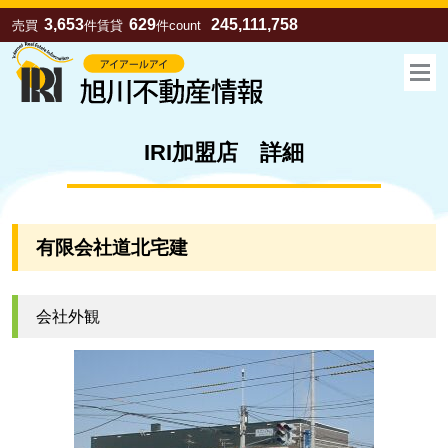
3,653
629
245,111,758
売買
件
賃貸
件
count
IRI加盟店 詳細
有限会社道北宅建
会社外観
お気に入り
売買
賃貸