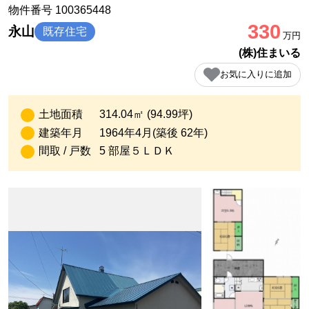
物件番号 100365448
330
永山
既存住宅
万円
(株)住まいる
お気に入りに追加
土地面積
314.04㎡ (94.99坪)
建築年月
1964年4月(築後 62年)
間取 / 戸数
5 部屋５ＬＤＫ