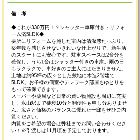
備考
◆これが330万円！？シャッター車庫付き・リフォ
ーム済5LDK◆
要所にリフォームを施した室内は清潔感たっぷり。
築年数を感じさせないきれいな仕上がりで、新生活
のスタートにも安心です。駐車スペースは2台分を
確保し、うち1台はシャッター付きの車庫。雨の日
もラクラクで、車好きのご主人にはたまりません。
土地は約95坪の広々とした敷地に木造2階建て
5LDK。お子様の個室やテレワーク部屋もゆとりを
もって確保できます。
スーパーや薬局など日常の買い物施設も周辺に充実
し、永山駅まで徒歩10分と利便性も申し分ありませ
ん。広さと価格のバランスに優れた一邸をぜひご内
覧ください。
内覧をご希望の場合は弊社までお問い合わせくださ
い！※引渡しは11月頃を予定しております。