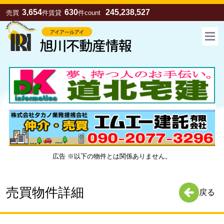
3,654
630
245,238,527
売買
件
賃貸
件
count
広告 ※以下の物件とは関係ありません。
お気に入り
売買
賃貸
売買物件詳細
戻る