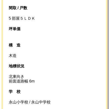
間取 / 戸数
5 部屋５ＬＤＫ
坪単価
構造
木造
地積状況
北東向き
前面道路幅 6m
学校
永山小学校 / 永山中学校