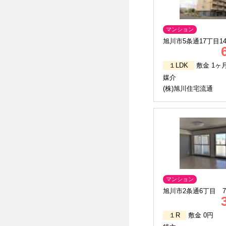
マンション
旭川市5条通17丁目143
１LDK
敷金 1ヶ
媒介
(株)旭川住宅流通
マンション
旭川市2条通6丁目 7
１R
敷金 0円