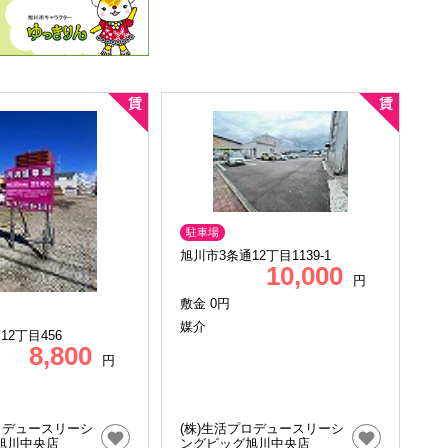
駐車場
旭川市3条通12丁目1139-1
10,000
円
敷金 0円
媒介
12丁目456
8,800
円
ロデュースリーシ
(株)生活プロデュースリーシ
旭川中央店
ングビッグ旭川中央店