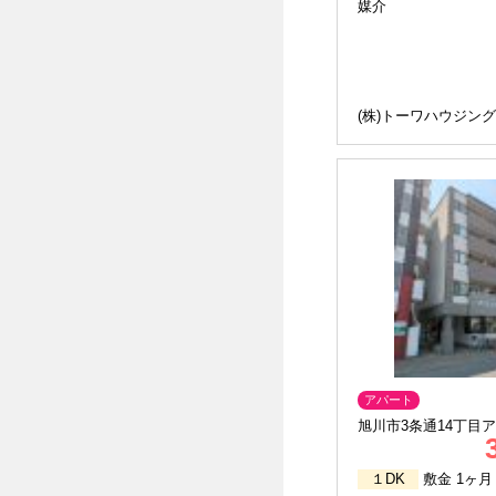
媒介
(株)トーワハウジング
アパート
旭川市3条通14丁目
ト3条5F
１DK
敷金 1ヶ月