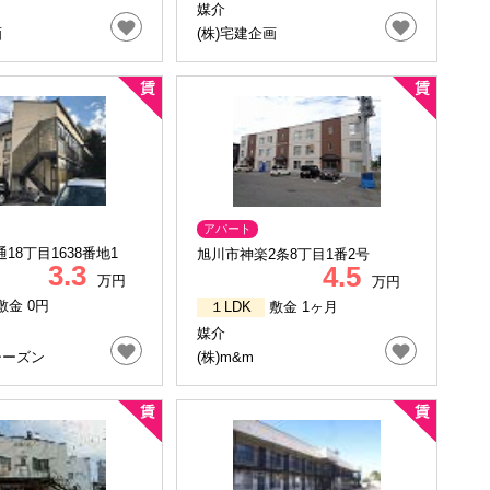
媒介
画
(株)宅建企画
アパート
18丁目1638番地1
旭川市神楽2条8丁目1番2号
3.3
4.5
万円
万円
敷金 0円
１LDK
敷金 1ヶ月
媒介
シーズン
(株)m&m