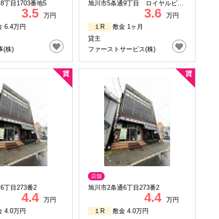
8丁目1703番地5
旭川市5条通9丁目 ロイヤルビル
3.5
3.6
8F
万円
万円
 6.4万円
１R
敷金 1ヶ月
貸主
(株)
ファーストサービス(株)
店舗
6丁目273番2
旭川市2条通6丁目273番2
4.4
4.4
万円
万円
 4.0万円
１R
敷金 4.0万円