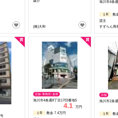
媒介
旭川市4条通
１R
敷金
貸主
(株)大和
すずらん商事
店舗･事務所･倉庫
店舗
旭川市4条通8丁目1703番地5
旭川市2条通
4.1
万円
１R
敷金 7.4万円
１R
敷金
3号