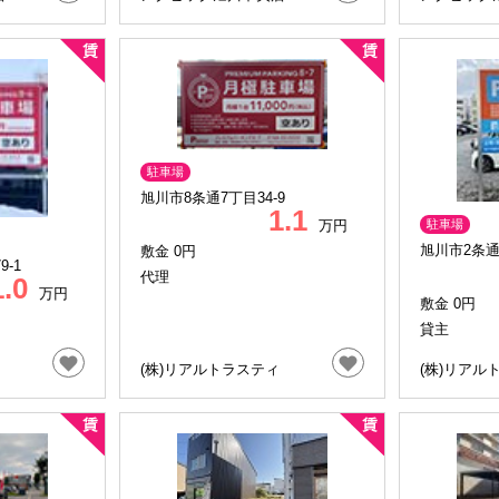
駐車場
旭川市8条通7丁目34-9
1.1
駐車場
万円
旭川市2条通1
敷金 0円
-1
代理
1.0
万円
敷金 0円
貸主
(株)リアルトラスティ
(株)リアル