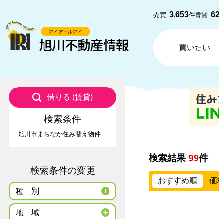
3,653
6
売買
件
賃貸
買いたい
借りる (賃貸)
検索条件
旭川市まちなか住み替え物件
検索結果
99
件
検索条件の変更
おすすめ順
価
種
別
地
域