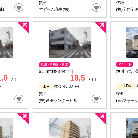
貸主
代理
株)
すずらん商事(株)
(株)宅建企
アパート
店舗･事務所･倉庫
旭川市宮下通
旭川市3条通14丁目
1.0
16.5
万円
万円
１LDK
円
１F
敷金 45.0万円
媒介
貸主
(株)銀座センタービル
(有)フォー