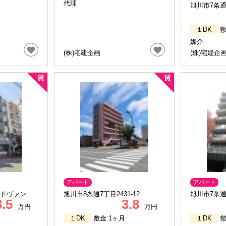
代理
旭川市7条通
１DK
敷
媒介
(株)宅建企画
(株)宅建企
アパート
アパート
アドヴァンス
旭川市8条通7丁目2431-12
旭川市7条通8
3.5
3.8
万円
万円
１DK
敷金 1ヶ月
１DK
敷