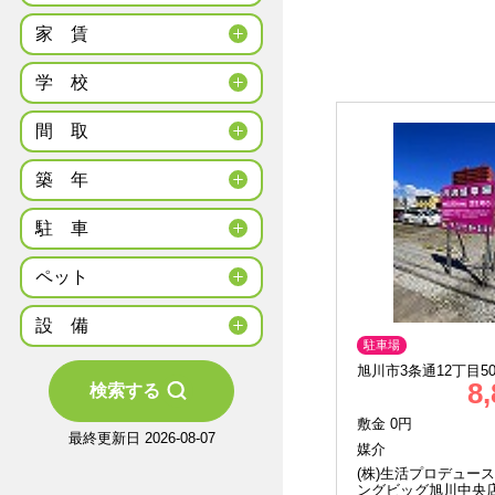
家
賃
学
校
間
取
築
年
駐
車
ペット
設
備
駐車場
旭川市3条通12丁目50
8
検索する
敷金 0円
最終更新日 2026-08-07
媒介
(株)生活プロデュー
ングビッグ旭川中央