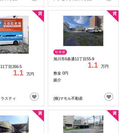
駐車場
旭川市6条通11丁目55-9
1.1
万円
1丁目266-5
1.1
敷金 0円
万円
媒介
トラスティ
(株)マモル不動産