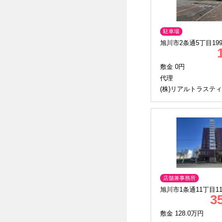
駐車場
旭川市2条通5丁目199
敷金 0円
代理
(株)リアルトラスティ
店舗兼事務所
旭川市1条通11丁目11
3
敷金 128.0万円