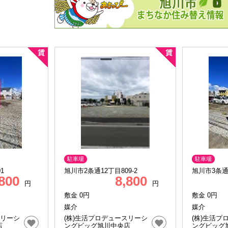
駐車場
駐車場
1
旭川市2条通12丁目809-2
旭川市3条通
,800
8,800
円
円
敷金 0円
敷金 0円
媒介
媒介
スリーシ
(株)生活プロデュースリーシ
(株)生活プ
店
ングビッグ旭川中央店
ングビッグ