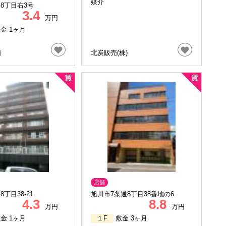
媒介
8丁目右3号
3.4
万円
金 1ヶ月
画
北炭販売(株)
店舗
丁目38-21
旭川市7条通8丁目38番地の6
4.3
8.8
万円
万円
金 1ヶ月
１F
敷金 3ヶ月