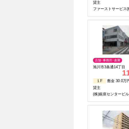
貸主
ファーストサービス(
店舗･事務所･倉庫
旭川市3条通14丁目
1
１F
敷金 30.0万
貸主
(株)銀座センタービル