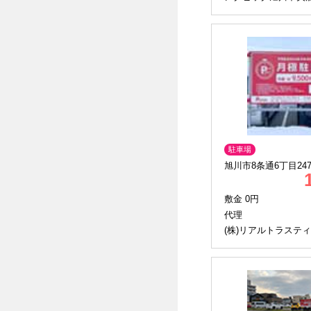
駐車場
旭川市8条通6丁目2479
敷金 0円
代理
(株)リアルトラスティ