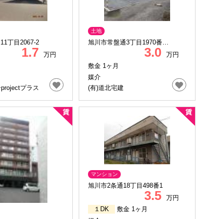
土地
1丁目2067-2
旭川市常盤通3丁目1970番
1.7
3.0
180.181.182
万円
万円
敷金 1ヶ月
媒介
projectプラス
(有)道北宅建
マンション
旭川市2条通18丁目498番1
3.5
万円
１DK
敷金 1ヶ月