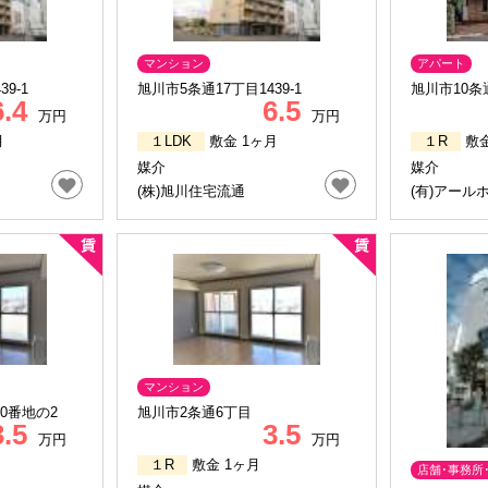
マンション
アパート
9-1
旭川市5条通17丁目1439-1
旭川市10条
6.4
6.5
万円
万円
月
１LDK
敷金 1ヶ月
１R
敷金
媒介
媒介
(株)旭川住宅流通
(有)アール
マンション
0番地の2
旭川市2条通6丁目
3.5
3.5
万円
万円
１R
敷金 1ヶ月
店舗･事務所