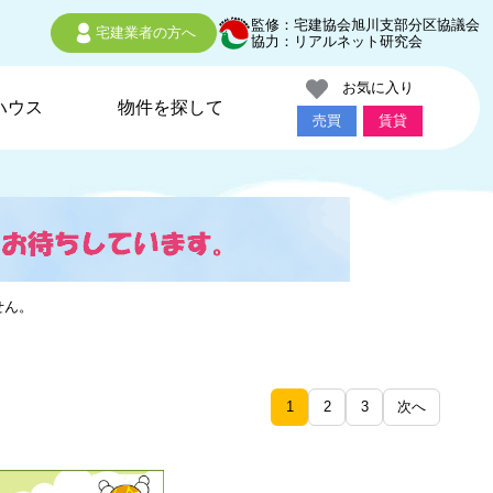
監修：宅建協会旭川支部分区協議会
宅建業者の方へ
協力：リアルネット研究会
お気に入り
ハウス
物件を探して
売買
賃貸
せん。
1
2
3
次へ