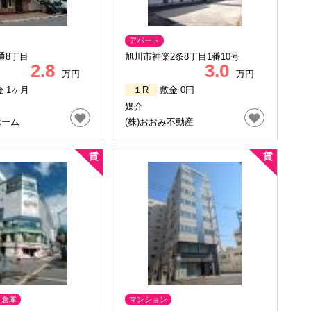
アパート
通8丁目
旭川市神楽2条8丁目1番10号
2.8
3.0
万円
万円
 1ヶ月
１R
敷金 0円
媒介
ホーム
(株)おおみ不動産
･倉庫
マンション