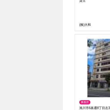
貸主
(株)大和
事務所
旭川市6条通8丁目左