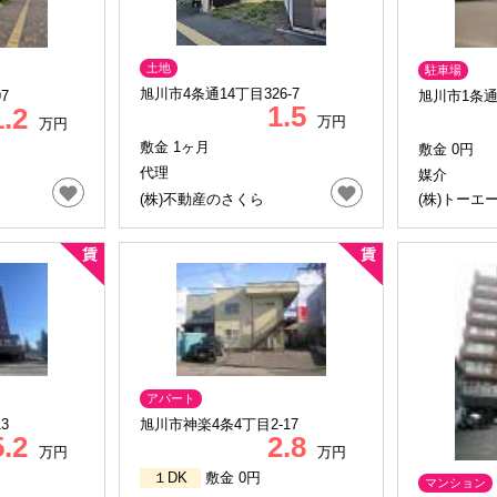
土地
駐車場
旭川市4条通14丁目326-7
7
旭川市1条通1
1.5
1.2
万円
万円
敷金 1ヶ月
敷金 0円
代理
媒介
(株)不動産のさくら
(株)トーエー
アパート
3
旭川市神楽4条4丁目2-17
5.2
2.8
万円
万円
１DK
敷金 0円
マンション