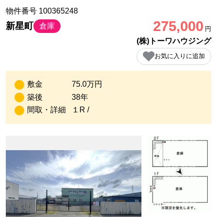
物件番号 100365248
275,000
新星町
倉庫
円
(株)トーワハウジング
お気に入りに追加
敷金
75.0万円
築後
38年
間取・詳細
１R /