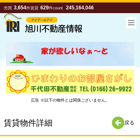
3,654
629
245,164,046
売買
件
賃貸
件
count
広告 ※以下の物件とは関係ございません。
お気に入り
売買
賃貸
賃貸物件詳細
戻る