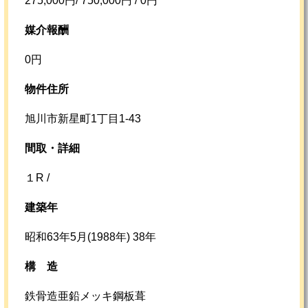
275,000円/ 750,000円 / 0円
媒介報酬
0円
物件住所
旭川市新星町1丁目1-43
間取・詳細
１R /
建築年
昭和63年5月(1988年) 38年
構
造
鉄骨造亜鉛メッキ鋼板葺