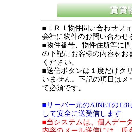
■ＩＲＩ物件問い合わせフ
会社に物件のお問い合わせ
■物件番号、物件住所等に
の下記にお客様の内容をお
ください。
■送信ボタンは１度だけク
いません。下記の項目はメ
て必須です。
■サーバー元のAJNETの1
して安全に送受信します
■当システムは、個人デー
内容のメール送信には、氏