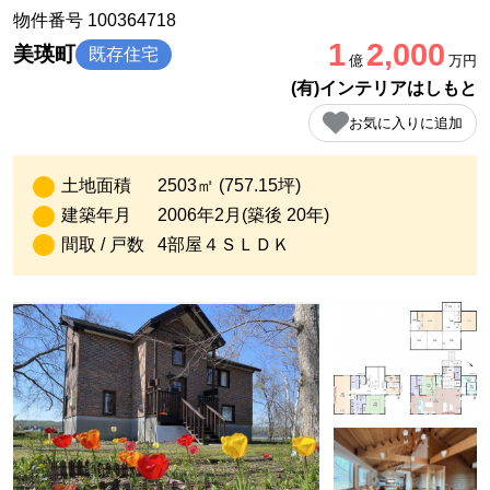
物件番号 100364718
1
2,000
美瑛町
既存住宅
億
万円
(有)インテリアはしもと
お気に入りに追加
土地面積
2503㎡ (757.15坪)
建築年月
2006年2月(築後 20年)
間取 / 戸数
4部屋４ＳＬＤＫ