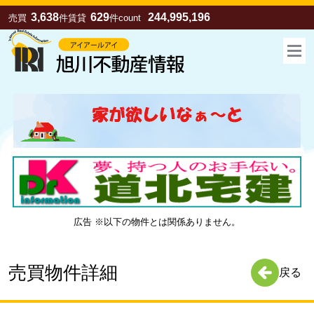
3,638
629
244,995,196
売買
件
賃貸
件
count
広告 ※以下の物件とは関係ありません。
お気に入り
売買
賃貸
売買物件詳細
戻る