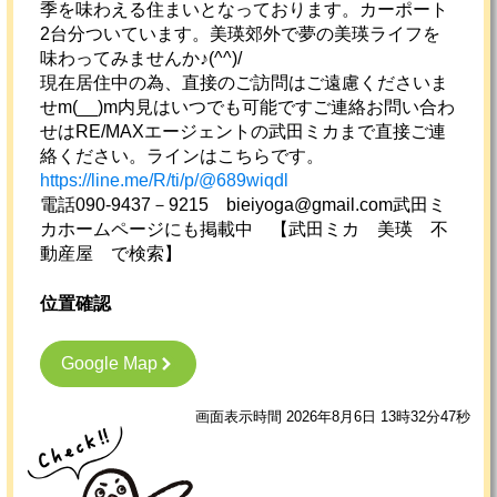
季を味わえる住まいとなっております。カーポート
2台分ついています。美瑛郊外で夢の美瑛ライフを
味わってみませんか♪(^^)/
現在居住中の為、直接のご訪問はご遠慮くださいま
せm(__)m内見はいつでも可能ですご連絡お問い合わ
せはRE/MAXエージェントの武田ミカまで直接ご連
絡ください。ラインはこちらです。
https://line.me/R/ti/p/@689wiqdl
電話090-9437－9215 bieiyoga@gmail.com武田ミ
カホームページにも掲載中 【武田ミカ 美瑛 不
動産屋 で検索】
位置確認
Google Map
画面表示時間 2026年8月6日 13時32分47秒