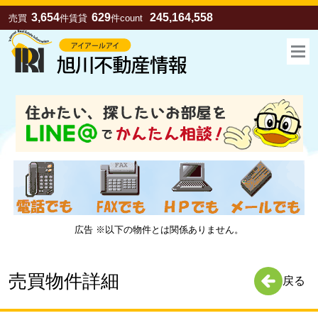
3,654
629
245,164,558
売買
件
賃貸
件
count
広告 ※以下の物件とは関係ありません。
お気に入り
売買
賃貸
売買物件詳細
戻る