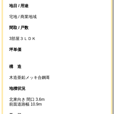
地目 / 用途
宅地 / 商業地域
間取 / 戸数
3部屋３ＬＤＫ
坪単価
構造
木造亜鉛メッキ合鋼葺
地積状況
北東向き 間口 3.6m
前面道路幅 10.9m