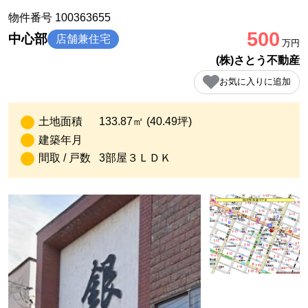
物件番号 100363655
500
中心部
店舗兼住宅
万円
(株)さとう不動産
お気に入りに追加
土地面積
133.87㎡ (40.49坪)
建築年月
間取 / 戸数
3部屋３ＬＤＫ