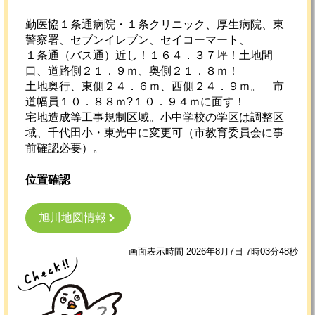
勤医協１条通病院・１条クリニック、厚生病院、東
警察署、セブンイレブン、セイコーマート、
１条通（バス通）近し！１６４．３７坪！土地間
口、道路側２１．９ｍ、奥側２１．８ｍ！
土地奥行、東側２４．６ｍ、西側２４．９ｍ。 市
道幅員１０．８８ｍ?１０．９４ｍに面す！
宅地造成等工事規制区域。小中学校の学区は調整区
域、千代田小・東光中に変更可（市教育委員会に事
前確認必要）。
位置確認
旭川地図情報
画面表示時間 2026年8月7日 7時03分48秒