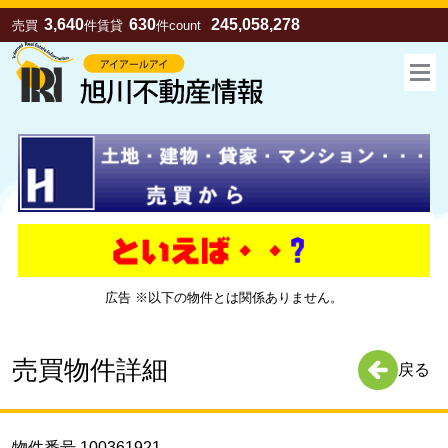
3,640
630
245,058,278
売買
件
賃貸
件
count
広告 ※以下の物件とは関係ありません。
お気に入り
売買
賃貸
売買物件詳細
戻る
物件番号 100361921