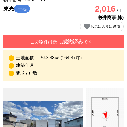
2,016
東光
土地
万円
桜井商事(株)
お気に入りに追加
成約済み
この物件は既に
です。
土地面積
543.38㎡ (164.37坪)
建築年月
間取 / 戸数