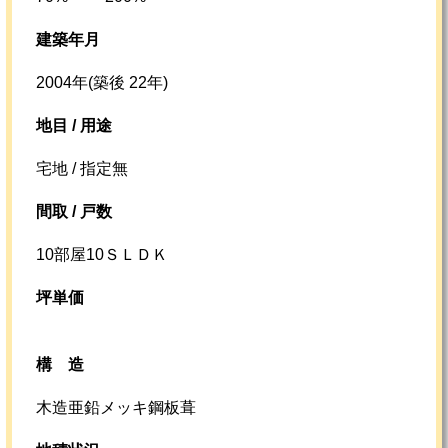
建築年月
2004年(築後 22年)
地目 / 用途
宅地 / 指定無
間取 / 戸数
10部屋10ＳＬＤＫ
坪単価
構造
木造亜鉛メッキ鋼板葺