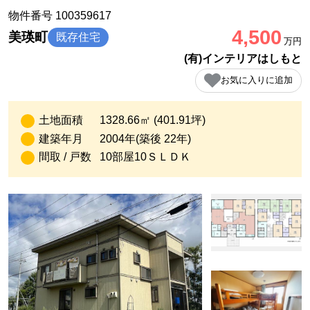
物件番号 100359617
4,500
美瑛町
既存住宅
万円
(有)インテリアはしもと
お気に入りに追加
土地面積
1328.66㎡ (401.91坪)
建築年月
2004年(築後 22年)
間取 / 戸数
10部屋10ＳＬＤＫ