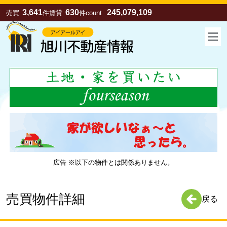
3,641
630
245,079,109
売買
件
賃貸
件
count
広告 ※以下の物件とは関係ありません。
お気に入り
売買
賃貸
売買物件詳細
戻る