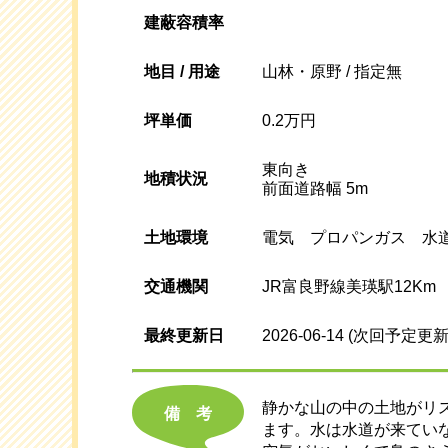
建蔽容積率
地目 / 用途
山林・原野 / 指定無
坪単価
0.2万円
東向き
地積状況
前面道路幅 5m
土地環境
電気 プロパンガス 水
交通機関
JR富良野線美瑛駅12Km
最終更新日
2026-06-14
(次回予定更新
静かな山の中の土地がリ
備考
ます。水は水道が来てい