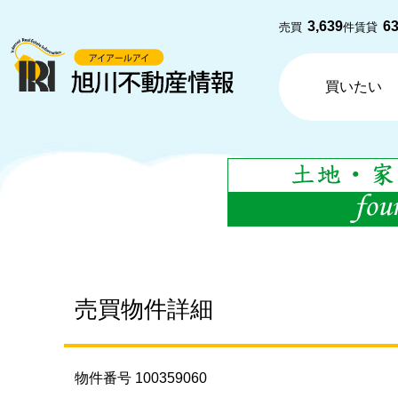
3,639
6
売買
件
賃貸
買いたい
売買物件詳細
物件番号 100359060