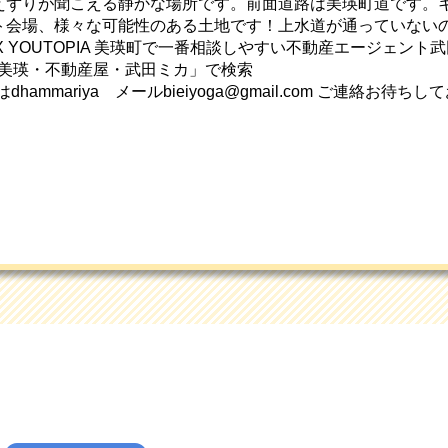
えずりが聞こえる静かな場所です。前面道路は美瑛町道です。
ト会場、様々な可能性のある土地です！上水道が通っていない
X YOUTOPIA 美瑛町で一番相談しやすい不動産エージェン
「美瑛・不動産屋・武田ミカ」で検索
のIDはdhammariya メールbieiyoga@gmail.com ご連絡お待ちして