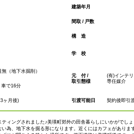
建築年月
間取 / 戸数
構造
学校
道無（地下水掘削）
元
付 /
(有)インテ
取引態様
専任媒介
 車で16分
3ヶ月後)
引渡可能日
契約後即引
スティングされました♪美瑛町郊外の田舎暮らしにいかがでし
ない為、地下水を掘る形になります。近くにはカフェがありま