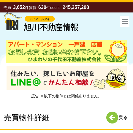
3,652
630
245,257,208
売買
件
賃貸
件
count
広告 ※以下の物件とは関係ありません。
お気に入り
売買
賃貸
売買物件詳細
戻る