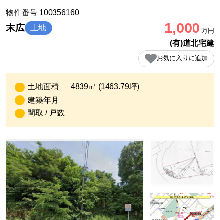
物件番号 100356160
1,000
末広
土地
万円
(有)道北宅建
お気に入りに追加
土地面積
4839㎡ (1463.79坪)
建築年月
間取 / 戸数