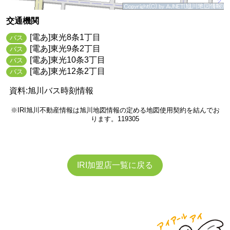
交通機関
[電あ]東光8条1丁目
バス
[電あ]東光9条2丁目
バス
[電あ]東光10条3丁目
バス
[電あ]東光12条2丁目
バス
資料:旭川バス時刻情報
※IRI旭川不動産情報は旭川地図情報の定める地図使用契約を結んでお
ります。119305
IRI加盟店一覧に戻る