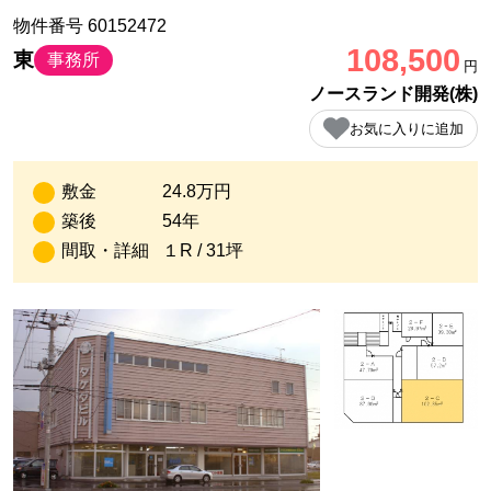
物件番号 60152472
108,500
東
事務所
円
ノースランド開発(株)
お気に入りに追加
敷金
24.8万円
築後
54年
間取・詳細
１R / 31坪