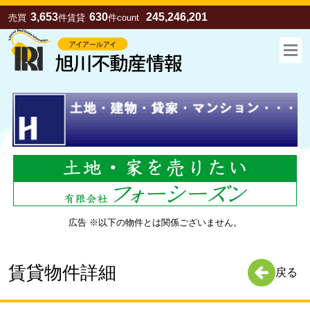
3,653
630
245,246,201
売買
件
賃貸
件
count
広告 ※以下の物件とは関係ございません。
お気に入り
売買
賃貸
賃貸物件詳細
戻る