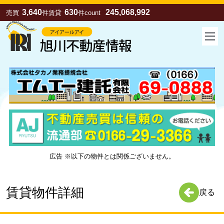
3,640
630
245,068,992
売買
件
賃貸
件
count
広告 ※以下の物件とは関係ございません。
お気に入り
売買
賃貸
賃貸物件詳細
戻る