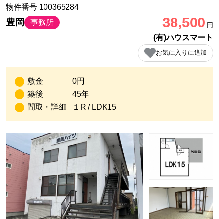
物件番号 100365284
38,500
豊岡
事務所
円
(有)ハウスマート
お気に入りに追加
敷金
0円
築後
45年
間取・詳細
１R / LDK15