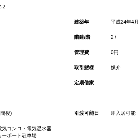
-2
建築年
平成24年4月(
階建/階
2 /
管理費
0円
取引態様
媒介
定期借家
間後)
引渡可能日
即入居可能
電気コンロ・電気温水器
カーポート駐車場