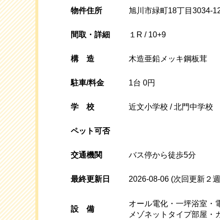
物件住所
旭川市緑町18丁目3034-12
間取・詳細
１R / 10+9
構
造
木造亜鉛メッキ鋼板茸
駐車/料金
1台 0円
学校
近文小学校 / 北門中学校
ペット可否
交通機関
バス停から徒歩5分
最終更新日
2026-08-06
(次回更新２週
オール電化・一坪浴室・
設
備
メゾネットタイプ部屋・