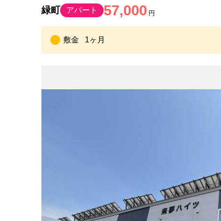
57,000
緑町
アパート
円
敷金
1ヶ月