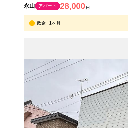
28,000
永山
アパート
円
敷金
1ヶ月