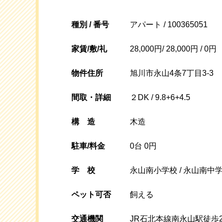
種別 / 番号
アパート / 100365051
家賃/敷/礼
28,000円/ 28,000円 / 0円
物件住所
旭川市永山4条7丁目3-3
間取・詳細
２DK / 9.8+6+4.5
構
造
木造
駐車/料金
0台 0円
学校
永山南小学校 / 永山南中
ペット可否
飼える
交通機関
JR石北本線南永山駅徒歩2