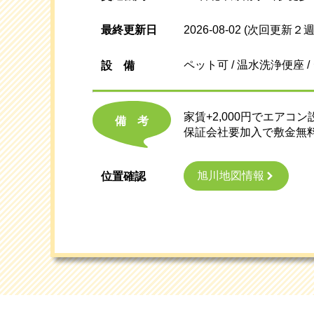
最終更新日
2026-08-02
(次回更新２週
ペット可 / 温水洗浄便座 /
設
備
家賃+2,000円でエアコン
備考
保証会社要加入で敷金無
旭川地図情報
位置確認