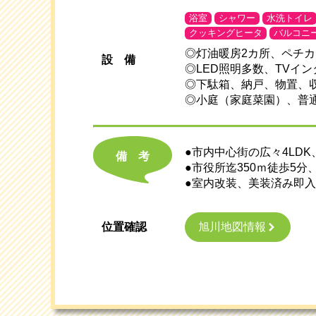
浴室
シャワー
水洗トイレ
クッキングヒータ
バルコニ
◎灯油暖房2カ所、ペチ
設
備
◎LED照明多数、TVイ
◎下駄箱、納戸、物置、
◎小庭（家庭菜園）、普
●市内中心街の広々4LD
備考
●市役所迄350ｍ徒歩5分
●室内改装、美装済み即
旭川地図情報
位置確認