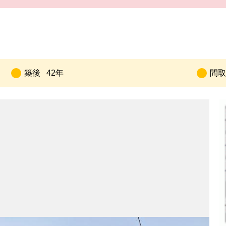
築後
42年
間取