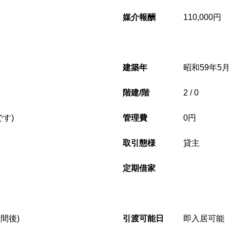
媒介報酬
110,000円
建築年
昭和59年5月(
階建/階
2 / 0
です)
管理費
0円
取引態様
貸主
定期借家
間後)
引渡可能日
即入居可能