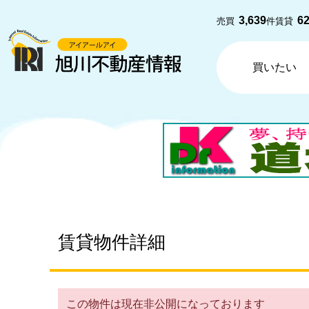
3,639
6
売買
件
賃貸
買いたい
賃貸物件詳細
この物件は現在非公開になっております