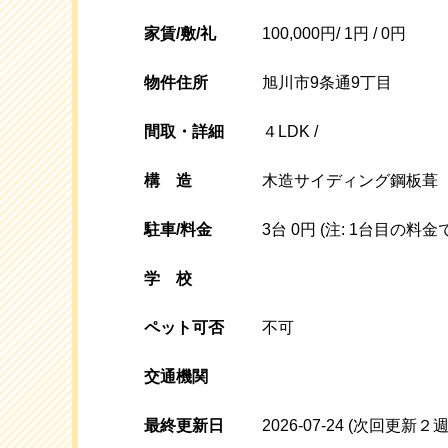
家賃/敷/礼
100,000円/ 1円 / 0円
物件住所
旭川市9条通9丁目
間取・詳細
４LDK /
構
造
木造サイディング鋼板葺
駐車/料金
3台 0円 (注: 1台目の料金
学校
ペット可否
不可
交通機関
最終更新日
2026-07-24
(次回更新２週