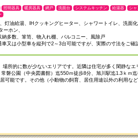
照明器具
暖房器具
網戸
洗面台
システムキッチン
給湯器
シャ
ー
カ、灯油給湯、IHクッキングヒーター、シャワートイレ、洗面
ンターホン、
収納多数、箪笥、物入れ棚、バルコニー、風除戸
通車又は小型車を縦列で2～3台可能ですが、実際の寸法をご確
K、場所的に数が少ないエリアです。近隣は住宅が多く閑静なエ
、常磐公園（中央図書館）迄550ｍ徒歩8分、旭川駅迄1.3ｋｍ迄
入居可能です。その他（小動物の飼育、居住用途以外の利用な