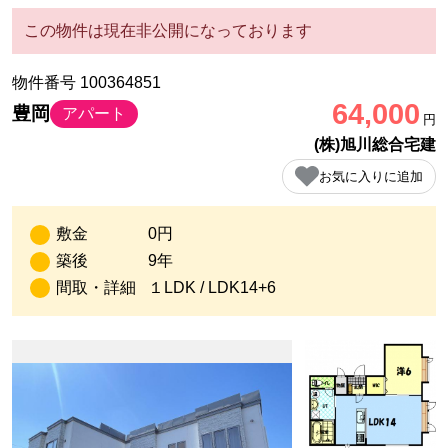
この物件は現在非公開になっております
物件番号 100364851
64,000
豊岡
アパート
円
(株)旭川総合宅建
お気に入りに追加
敷金
0円
築後
9年
間取・詳細
１LDK / LDK14+6