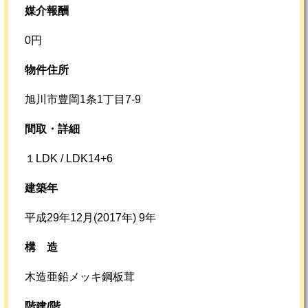
媒介報酬
0円
物件住所
旭川市豊岡1条1丁目7-9
間取・詳細
１LDK / LDK14+6
建築年
平成29年12月(2017年) 9年
構
造
木造亜鉛メッキ鋼板茸
階建/階