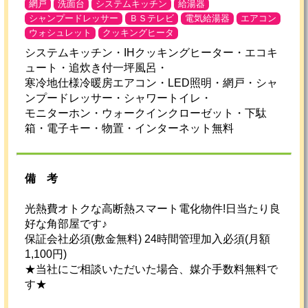
網戸
洗面台
システムキッチン
給湯器
シャンプードレッサー
ＢＳテレビ
電気給湯器
エアコン
ウォシュレット
クッキングヒータ
システムキッチン・IHクッキングヒーター・エコキ
ュート・追炊き付一坪風呂・
寒冷地仕様冷暖房エアコン・LED照明・網戸・シャ
ンプードレッサー・シャワートイレ・
モニターホン・ウォークインクローゼット・下駄
箱・電子キー・物置・インターネット無料
備考
光熱費オトクな高断熱スマート電化物件!日当たり良
好な角部屋です♪
保証会社必須(敷金無料) 24時間管理加入必須(月額
1,100円)
★当社にご相談いただいた場合、媒介手数料無料で
す★