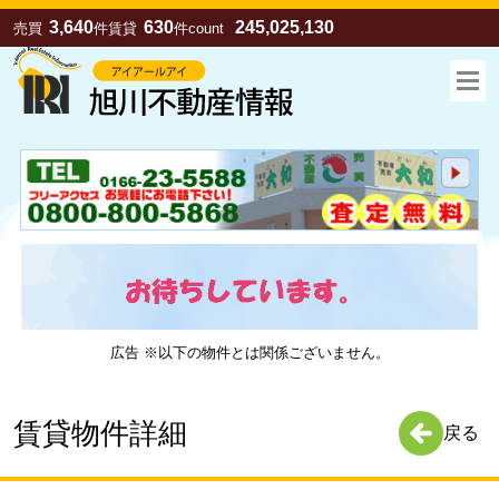
3,640
630
245,025,130
売買
件
賃貸
件
count
広告 ※以下の物件とは関係ございません。
お気に入り
売買
賃貸
賃貸物件詳細
戻る