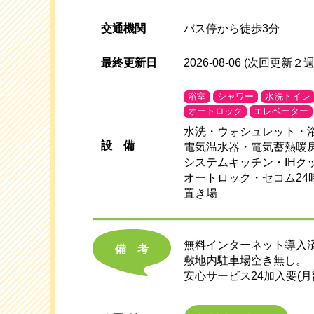
交通機関
バス停から徒歩3分
最終更新日
2026-08-06
(次回更新２週
浴室
シャワー
水洗トイレ
オートロック
エレベーター
水洗・ウォシュレット・
設
備
電気温水器・電気蓄熱暖
システムキッチン・IH
オートロック・セコム2
置き場
無料インターネット導入済!
備考
敷地内駐車場空き無し。
安心サービス24加入要(月