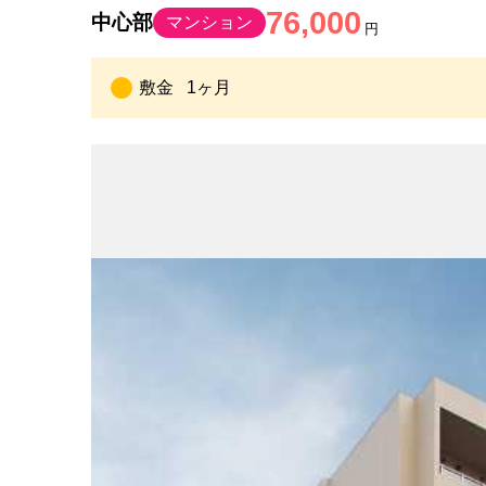
76,000
中心部
マンション
円
敷金
1ヶ月