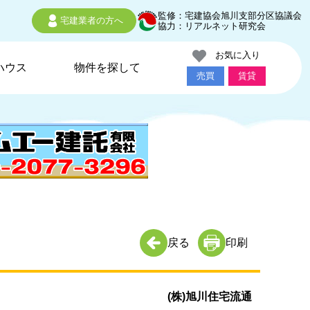
監修：宅建協会旭川支部分区協議会
宅建業者の方へ
協力：リアルネット研究会
お気に入り
ハウス
物件を探して
売買
賃貸
戻る
印刷
(株)旭川住宅流通