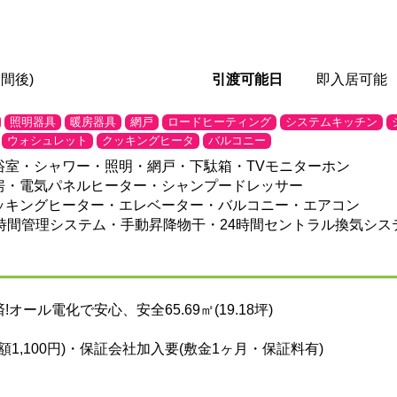
間後)
引渡可能日
即入居可能
照明器具
暖房器具
網戸
ロードヒーティング
システムキッチン
ウォシュレット
クッキングヒータ
バルコニー
浴室・シャワー・照明・網戸・下駄箱・TVモニターホン
房・電気パネルヒーター・シャンプードレッサー
クッキングヒーター・エレベーター・バルコニー・エアコン
4時間管理システム・手動昇降物干・24時間セントラル換気シ
オール電化で安心、安全65.69㎡(19.18坪)
額1,100円)・保証会社加入要(敷金1ヶ月・保証料有)