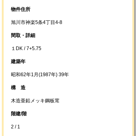
物件住所
旭川市神楽5条4丁目4-8
間取・詳細
１DK / 7+5.75
建築年
昭和62年1月(1987年) 39年
構
造
木造亜鉛メッキ鋼板茸
階建/階
2 / 1