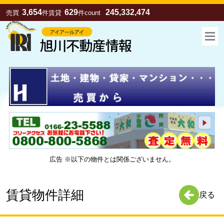
3,654
629
245,332,474
売買
件
賃貸
件
count
広告 ※以下の物件とは関係ございません。
お気に入り
売買
賃貸
賃貸物件詳細
戻る