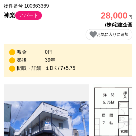
物件番号 100363369
28,000
神楽
アパート
円
(株)宅建企画
お気に入りに追加
敷金
0円
築後
39年
間取・詳細
１DK / 7+5.75