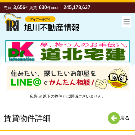
3,656
630
245,178,637
売買
件
賃貸
件
count
広告 ※以下の物件とは関係ございません。
お気に入り
売買
賃貸
賃貸物件詳細
戻る