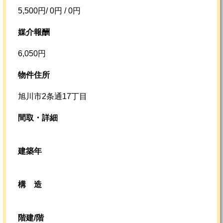
5,500円/ 0円 / 0円
媒介報酬
6,050円
物件住所
旭川市2条通17丁目
間取・詳細
建築年
構
造
階建/階