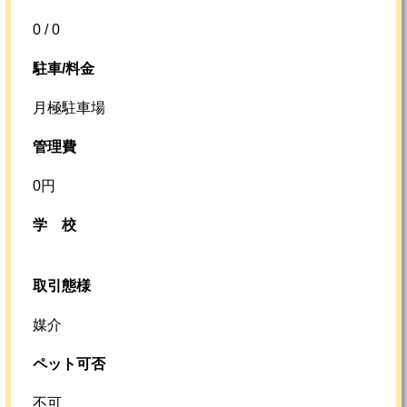
0 / 0
駐車/料金
月極駐車場
管理費
0円
学校
取引態様
媒介
ペット可否
不可