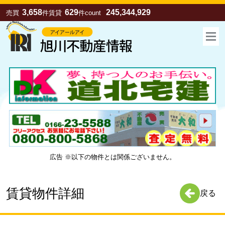
3,658
629
245,344,929
売買
件
賃貸
件
count
広告 ※以下の物件とは関係ございません。
お気に入り
売買
賃貸
賃貸物件詳細
戻る