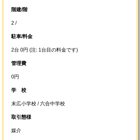
階建/階
2 /
駐車/料金
2台 0円 (注: 1台目の料金です)
管理費
0円
学校
末広小学校 / 六合中学校
取引態様
媒介