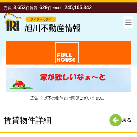
3,653
629
245,105,342
売買
件
賃貸
件
count
広告 ※以下の物件とは関係ございません。
お気に入り
売買
賃貸
賃貸物件詳細
戻る