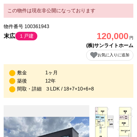
この物件は現在非公開になっております
物件番号 100361943
120,000
末広
１戸建
円
(株)サンライトホーム
お気に入りに追加
敷金
1ヶ月
築後
12年
間取・詳細
３LDK / 18+7+10+6+8